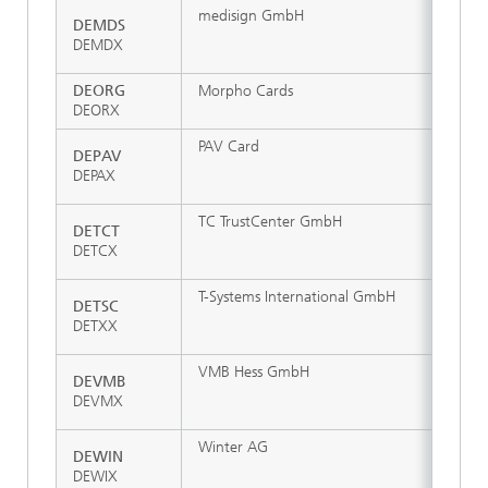
medisign GmbH
DEMDS
DEMDX
DEORG
Morpho Cards
DEORX
PAV Card
DEPAV
DEPAX
TC TrustCenter GmbH
DETCT
DETCX
T-Systems International GmbH
DETSC
DETXX
VMB Hess GmbH
DEVMB
DEVMX
Winter AG
DEWIN
DEWIX