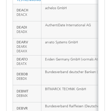
achelos GmbH
DEACH
DEACX
AuthentiDate International AG
DEADI
DEADX
DEARV
arvato Systems GmbH
DEARX
DEAXX
DEATO
Eviden Germany GmbH (vormals Atos)
DEATX
Bundesverband deutscher Banken (Bank-Ver
DEBDB
DEBDX
BITMARCK TECHNIK GmbH
DEBMT
DEBMX
Bundesverband Raiffeisen (Deutscher Genoss
DEBVR