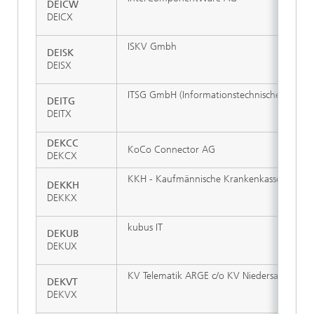
DEICW
DEICX
ISKV Gmbh
DEISK
DEISX
ITSG GmbH (Informationstechnische Services
DEITG
DEITX
DEKCC
KoCo Connector AG
DEKCX
KKH - Kaufmännische Krankenkasse
DEKKH
DEKKX
kubus IT
DEKUB
DEKUX
KV Telematik ARGE c/o KV Niedersachsen
DEKVT
DEKVX