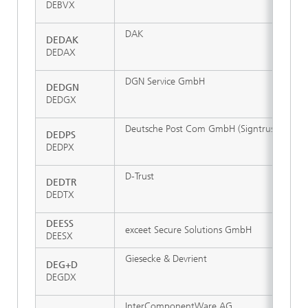
DEBVX
DAK
DEDAK
DEDAX
DGN Service GmbH
DEDGN
DEDGX
Deutsche Post Com GmbH (Signtrust)
DEDPS
DEDPX
D-Trust
DEDTR
DEDTX
DEESS
exceet Secure Solutions GmbH
DEESX
Giesecke & Devrient
DEG+D
DEGDX
InterComponentWare AG